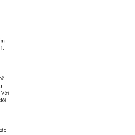
iểm
ít
bề
g
. Với
đối
các