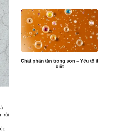
Chất phân tán trong sơn – Yếu tố ít
biết
là
n rủi
xúc