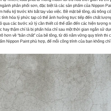
 ngành phân phối sơn, đặc biệt là các sản phẩm của Nippon Pai
ểu kỹ trước khi bắt tay vào việc. Bề mặt bê tông, dù trông có
 tính hóa lý phức tạp có thể ảnh hưởng trực tiếp đến chất lượn
 bỏ qua các bước xử lý cần thiết có thể dẫn đến các hiện tượng 
c hay thậm chí là bị phấn hóa chỉ sau một thời gian ngắn sử dụ
 rõ hơn về “bản chất” của bê tông, từ đó nắm vững quy trình thi 
ẩm Nippon Paint phù hợp, để mỗi công trình của bạn không chỉ