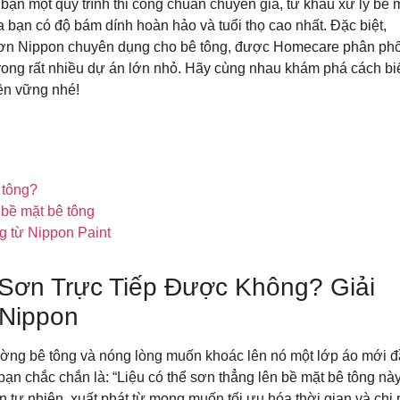
bạn một quy trình thi công chuẩn chuyên gia, từ khâu xử lý bề 
 bạn có độ bám dính hoàn hảo và tuổi thọ cao nhất. Đặc biệt,
 sơn Nippon chuyên dụng cho bê tông, được Homecare phân phố
trong rất nhiều dự án lớn nhỏ. Hãy cùng nhau khám phá cách bi
bền vững nhé!
 tông?
 bề mặt bê tông
g từ Nippon Paint
Sơn Trực Tiếp Được Không? Giải
 Nippon
ường bê tông và nóng lòng muốn khoác lên nó một lớp áo mới đ
bạn chắc chắn là: “Liệu có thể sơn thẳng lên bề mặt bê tông nà
 tự nhiên, xuất phát từ mong muốn tối ưu hóa thời gian và chi 