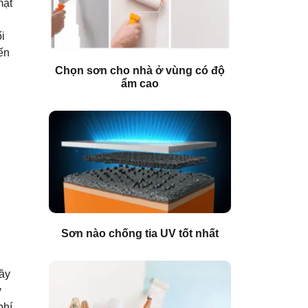
mặt
i
ến
Chọn sơn cho nhà ở vùng có độ
ẩm cao
Sơn nào chống tia UV tốt nhất
ầy
y
phí.