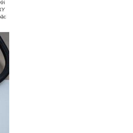
với
XY
oặc