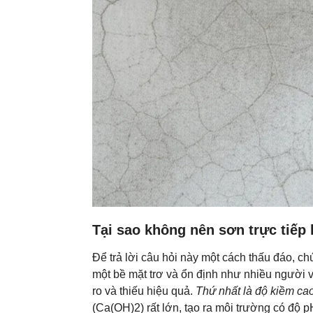
Tại sao không nên sơn trực tiếp 
Để trả lời câu hỏi này một cách thấu đáo, ch
một bề mặt trơ và ổn định như nhiều người vẫn
ro và thiếu hiệu quả.
Thứ nhất là độ kiềm cao
(Ca(OH)2) rất lớn, tạo ra môi trường có độ 