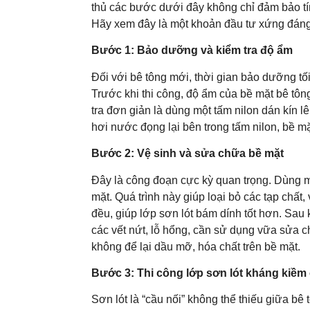
thủ các bước dưới đây không chỉ đảm bảo t
Hãy xem đây là một khoản đầu tư xứng đáng 
Bước 1: Bảo dưỡng và kiểm tra độ ẩm
Đối với bê tông mới, thời gian bảo dưỡng tối
Trước khi thi công, độ ẩm của bề mặt bê tô
tra đơn giản là dùng một tấm nilon dán kín l
hơi nước đọng lại bên trong tấm nilon, bề mặ
Bước 2: Vệ sinh và sửa chữa bề mặt
Đây là công đoạn cực kỳ quan trọng. Dùng 
mặt. Quá trình này giúp loại bỏ các tạp chất
đều, giúp lớp sơn lót bám dính tốt hơn. Sau 
các vết nứt, lỗ hổng, cần sử dụng vữa sửa c
không để lại dầu mỡ, hóa chất trên bề mặt.
Bước 3: Thi công lớp sơn lót kháng kiề
Sơn lót là “cầu nối” không thể thiếu giữa bê