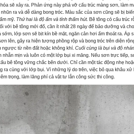
 hóa sẽ xảy ra. Phản ứng này phá vỡ cấu trúc màng sơn, làm mấ
 nhũn ra và dễ dàng bong tróc. Màu sắc của sơn cũng sẽ bị biế
thẩm mỹ.
Thứ hai là độ ẩm và tính thấm hút.
Bê tông có cấu trúc r
i với bê tông mới đổ, cần ít nhất 28 ngày để bảo dưỡng và cho
 sớm, lớp sơn sẽ bịt kín bề mặt, ngăn cản hơi ẩm thoát ra. Áp s
ơn lên, gây ra hiện tượng phồng rộp và bong tróc trên diện rộn
ẩm ngược từ nền đất hoặc không khí.
Cuối cùng là bụi và độ nhá
nhẵn mịn và luôn có một lớp bụi xi măng. Nếu sơn trực tiếp, 
 cấu bê tông vững chắc bên dưới. Chỉ cần một tác động nhẹ hoặ
g ra cùng với lớp bụi. Vì những lý do trên, việc bỏ qua khâu xử 
iêm trọng, làm lãng phí cả vật tư lẫn công sức thi công.