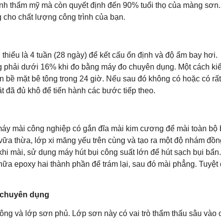
ính thẩm mỹ mà còn quyết định đến 90% tuổi thọ của màng sơn.
cho chất lượng công trình của bạn.
 thiểu là 4 tuần (28 ngày) để kết cấu ổn định và độ ẩm bay hơi.
ng phải dưới 16% khi đo bằng máy đo chuyên dụng. Một cách k
ên bề mặt bê tông trong 24 giờ. Nếu sau đó không có hoặc có rất 
t đã đủ khô để tiến hành các bước tiếp theo.
máy mài công nghiệp có gắn đĩa mài kim cương để mài toàn bộ 
, vữa thừa, lớp xi măng yếu trên cùng và tạo ra một độ nhám đồn
khi mài, sử dụng máy hút bụi công suất lớn để hút sạch bụi bẩn
hữa epoxy hai thành phần để trám lại, sau đó mài phẳng. Tuyệt 
m chuyên dụng
 tông và lớp sơn phủ. Lớp sơn này có vai trò thẩm thấu sâu vào 