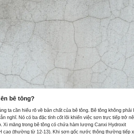
lên bê tông?
úng ta cần hiểu rõ về bản chất của bê tông. Bê tông không phải 
 nghĩ. Nó có ba đặc tính cốt lõi khiến việc sơn trực tiếp trở nê
.
Xi măng trong bê tông có chứa hàm lượng Canxi Hydroxit
pH cao (thường từ 12-13). Khi sơn gốc nước thông thường tiếp 