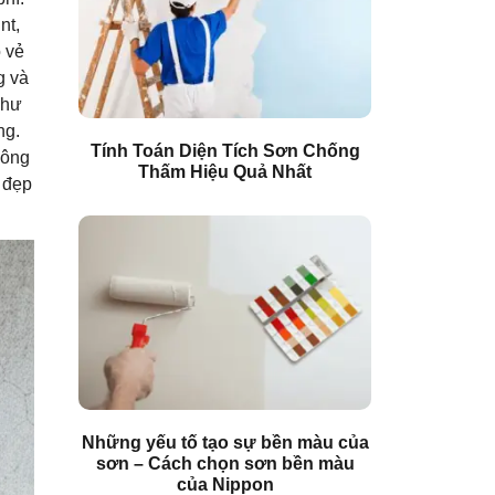
nt,
 vẻ
g và
như
ng.
Tính Toán Diện Tích Sơn Chống
công
Thấm Hiệu Quả Nhất
 đẹp
Những yếu tố tạo sự bền màu của
sơn – Cách chọn sơn bền màu
của Nippon