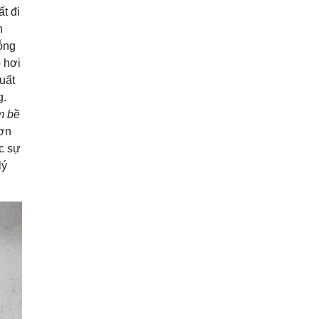
t đi
n
ỗng
 hơi
uất
g.
m bề
sơn
c sự
lý