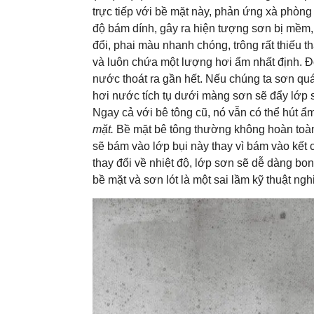
trực tiếp với bề mặt này, phản ứng xà phòng
độ bám dính, gây ra hiện tượng sơn bị mềm,
đổi, phai màu nhanh chóng, trông rất thiếu 
và luôn chứa một lượng hơi ẩm nhất định. Đố
nước thoát ra gần hết. Nếu chúng ta sơn quá
hơi nước tích tụ dưới màng sơn sẽ đẩy lớp s
Ngay cả với bê tông cũ, nó vẫn có thể hút 
mặt.
Bề mặt bê tông thường không hoàn toàn 
sẽ bám vào lớp bụi này thay vì bám vào kết
thay đổi về nhiệt độ, lớp sơn sẽ dễ dàng bon
bề mặt và sơn lót là một sai lầm kỹ thuật ngh