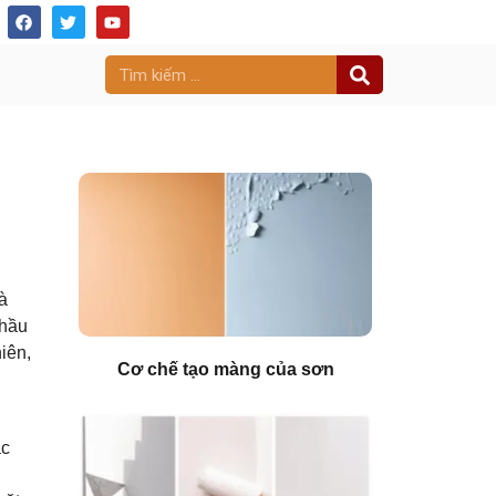
à
thầu
iên,
Cơ chế tạo màng của sơn
ác