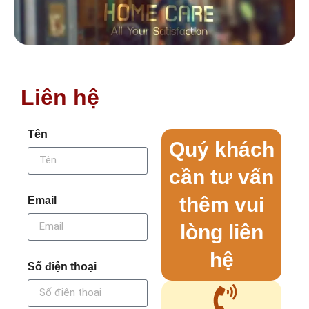
Liên hệ
Tên
Quý khách
cần tư vấn
thêm vui
Email
lòng liên
hệ
Số điện thoại