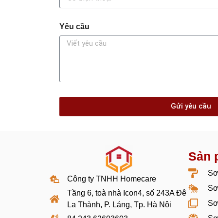
Yêu cầu
Gửi yêu cầu
Sản 
Sơ
Công ty TNHH Homecare
Sơ
Tầng 6, toà nhà Icon4, số 243A Đê
Sơ
La Thành, P. Láng, Tp. Hà Nội