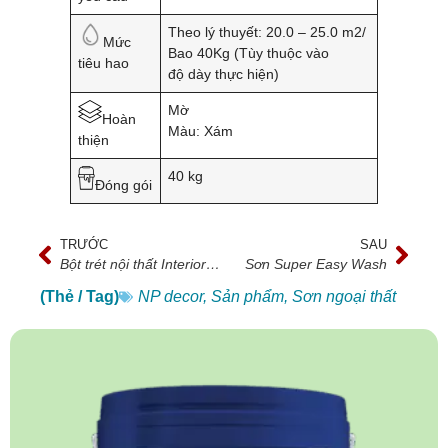
Theo lý thuyết: 20.0 – 25.0 m2/
Mức
Bao 40Kg (Tùy thuộc vào
tiêu hao
độ dày thực hiện)
Mờ
Hoàn
Màu: Xám
thiện
40 kg
Đóng gói
TRƯỚC
SAU
Bột trét nội thất Interior Skimcoat
Sơn Super Easy Wash
(Thẻ / Tag)
NP decor
,
Sản phẩm
,
Sơn ngoại thất