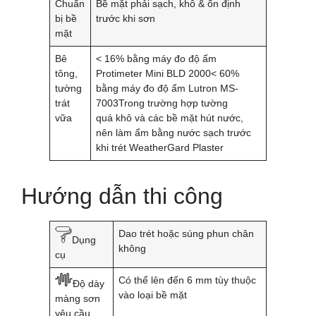
Chuẩn
Bề mặt phải sạch, khô & ổn định
bị bề
trước khi sơn
mặt
Bê
< 16% bằng máy đo độ ẩm
tông,
Protimeter Mini BLD 2000< 60%
tường
bằng máy đo độ ẩm Lutron MS-
trát
7003Trong trường hợp tường
vữa
quá khô và các bề mặt hút nước,
nên làm ẩm bằng nước sạch trước
khi trét WeatherGard Plaster
Hướng dẫn thi công
Dao trét hoặc súng phun chân
Dụng
không
cụ
Có thể lên đến 6 mm tùy thuộc
Độ dày
vào loại bề mặt
màng sơn
yêu cầu