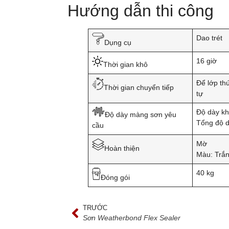
Hướng dẫn thi công
Dao trét
Dụng cụ
16 giờ
Thời gian khô
Để lớp thứ
Thời gian chuyển tiếp
tự
Độ dày kh
Độ dày màng sơn yêu
Tổng độ 
cầu
Mờ
Hoàn thiện
Màu: Trắn
40 kg
Đóng gói
TRƯỚC
Sơn Weatherbond Flex Sealer