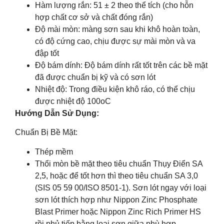
Hàm lượng rắn: 51 ± 2 theo thể tích (cho hỗn
hợp chất cơ sở và chất đóng rắn)
Độ mài mòn: màng sơn sau khi khô hoàn toàn,
có độ cứng cao, chịu được sự mài mòn và va
đập tốt
Độ bám dính: Độ bám dính rất tốt trên các bề mặt
đã được chuẩn bị kỹ và có sơn lót
Nhiệt độ: Trong điều kiện khô ráo, có thể chịu
được nhiệt độ 100oC
Hướng Dẫn Sử Dụng:
Chuẩn Bị Bề Mặt:
Thép mềm
Thổi mòn bề mặt theo tiêu chuẩn Thụy Điển SA
2,5, hoặc để tốt hơn thì theo tiêu chuẩn SA 3,0
(SIS 05 59 00/ISO 8501-1). Sơn lót ngay với loại
sơn lót thích hợp như Nippon Zinc Phosphate
Blast Primer hoặc Nippon Zinc Rich Primer HS
rồi phủ tiếp bằng loại sơn giữa phù hợp