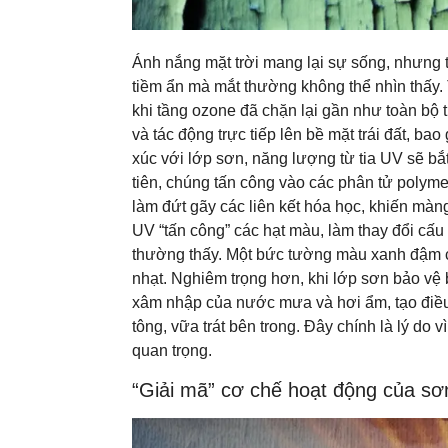
Ánh nắng mặt trời mang lại sự sống, nhưng t
tiềm ẩn mà mắt thường không thể nhìn thấy.
khi tầng ozone đã chặn lại gần như toàn bộ
và tác động trực tiếp lên bề mặt trái đất, b
xúc với lớp sơn, năng lượng từ tia UV sẽ b
tiên, chúng tấn công vào các phân tử polyme
làm đứt gãy các liên kết hóa học, khiến màng 
UV “tấn công” các hạt màu, làm thay đổi cấ
thường thấy. Một bức tường màu xanh đậm có
nhạt. Nghiêm trọng hơn, khi lớp sơn bảo vệ 
xâm nhập của nước mưa và hơi ẩm, tạo điều 
tông, vữa trát bên trong. Đây chính là lý do 
quan trọng.
“Giải mã” cơ chế hoạt động của sơ