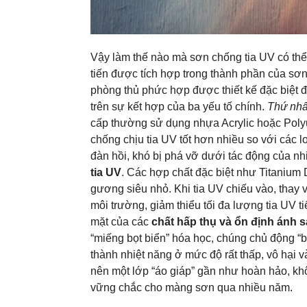
Vậy làm thế nào mà sơn chống tia UV có thể
tiến được tích hợp trong thành phần của sơn
phòng thủ phức hợp được thiết kế đặc biệt đ
trên sự kết hợp của ba yếu tố chính.
Thứ nhấ
cấp thường sử dụng nhựa Acrylic hoặc Polyu
chống chịu tia UV tốt hơn nhiều so với các 
đàn hồi, khó bị phá vỡ dưới tác động của nh
tia UV
. Các hợp chất đặc biệt như Titanium 
gương siêu nhỏ. Khi tia UV chiếu vào, thay v
môi trường, giảm thiểu tối đa lượng tia UV 
mặt của các
chất hấp thụ và ổn định ánh 
“miếng bọt biển” hóa học, chúng chủ động “
thành nhiệt năng ở mức độ rất thấp, vô hại 
nên một lớp “áo giáp” gần như hoàn hảo, khô
vững chắc cho màng sơn qua nhiều năm.