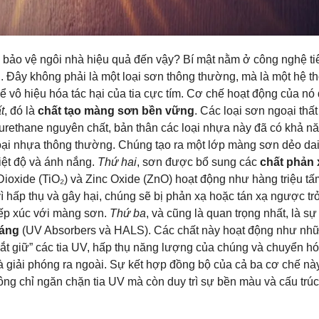
 bảo vệ ngôi nhà hiệu quả đến vậy? Bí mật nằm ở công nghệ ti
. Đây không phải là một loại sơn thông thường, mà là một hệ t
ể vô hiệu hóa tác hại của tia cực tím. Cơ chế hoạt động của nó
t
, đó là
chất tạo màng sơn bền vững
. Các loại sơn ngoại thất
rethane nguyên chất, bản thân các loại nhựa này đã có khả n
loại nhựa thông thường. Chúng tạo ra một lớp màng sơn dẻo dai
iệt độ và ánh nắng.
Thứ hai
, sơn được bổ sung các
chất phản 
Dioxide (TiO₂) và Zinc Oxide (ZnO) hoạt động như hàng triệu tấ
ì hấp thụ và gây hại, chúng sẽ bị phản xạ hoặc tán xạ ngược trở
tiếp xúc với màng sơn.
Thứ ba
, và cũng là quan trọng nhất, là sự
sáng
(UV Absorbers và HALS). Các chất này hoạt động như nh
bắt giữ” các tia UV, hấp thụ năng lượng của chúng và chuyển h
và giải phóng ra ngoài. Sự kết hợp đồng bộ của cả ba cơ chế nà
ng chỉ ngăn chặn tia UV mà còn duy trì sự bền màu và cấu trúc