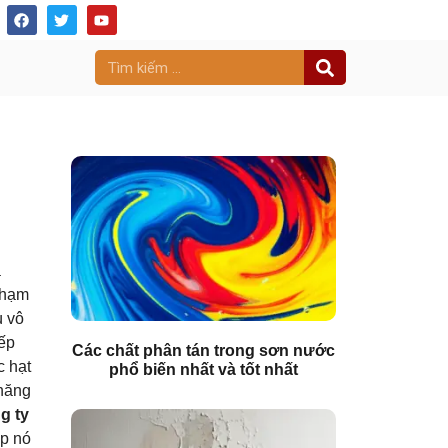
à
phạm
ù vô
iếp
Các chất phân tán trong sơn nước
c hạt
phổ biến nhất và tốt nhất
 năng
g ty
úp nó