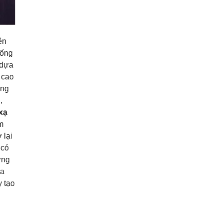
ên
hống
 dựa
 cao
ăng
,
xạ
m
 lại
 có
ững
óa
y tạo