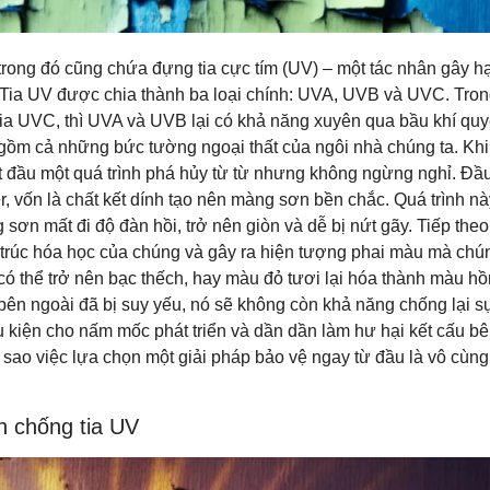
rong đó cũng chứa đựng tia cực tím (UV) – một tác nhân gây hạ
 Tia UV được chia thành ba loại chính: UVA, UVB và UVC. Tro
 tia UVC, thì UVA và UVB lại có khả năng xuyên qua bầu khí qu
ao gồm cả những bức tường ngoại thất của ngôi nhà chúng ta. Khi
ắt đầu một quá trình phá hủy từ từ nhưng không ngừng nghỉ. Đầ
r, vốn là chất kết dính tạo nên màng sơn bền chắc. Quá trình nà
sơn mất đi độ đàn hồi, trở nên giòn và dễ bị nứt gãy. Tiếp theo,
u trúc hóa học của chúng và gây ra hiện tượng phai màu mà chú
 thể trở nên bạc thếch, hay màu đỏ tươi lại hóa thành màu h
bên ngoài đã bị suy yếu, nó sẽ không còn khả năng chống lại s
kiện cho nấm mốc phát triển và dần dần làm hư hại kết cấu bê
vì sao việc lựa chọn một giải pháp bảo vệ ngay từ đầu là vô cùng
n chống tia UV