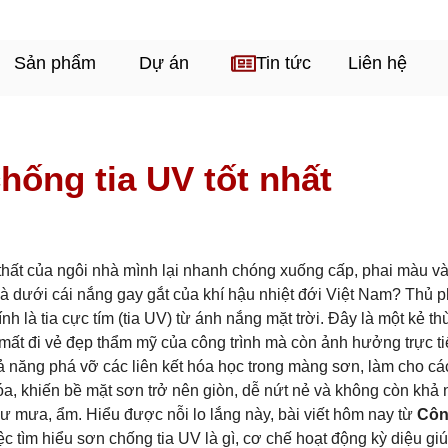
Sản phẩm
Dự án
Tin tức
Liên hệ
hống tia UV tốt nhất
 thất của ngôi nhà mình lại nhanh chóng xuống cấp, phai màu v
 là dưới cái nắng gay gắt của khí hậu nhiệt đới Việt Nam? Thủ 
h là tia cực tím (tia UV) từ ánh nắng mặt trời. Đây là một kẻ th
ất đi vẻ đẹp thẩm mỹ của công trình mà còn ảnh hưởng trực t
ả năng phá vỡ các liên kết hóa học trong màng sơn, làm cho cá
óa, khiến bề mặt sơn trở nên giòn, dễ nứt nẻ và không còn khả
như mưa, ẩm. Hiểu được nỗi lo lắng này, bài viết hôm nay từ
Côn
c tìm hiểu sơn chống tia UV là gì, cơ chế hoạt động kỳ diệu gi