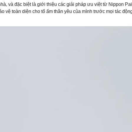
à, và đặc biệt là giới thiệu các giải pháp ưu việt từ Nippon Pai
o vệ toàn diện cho tổ ấm thân yêu của mình trước mọi tác độn