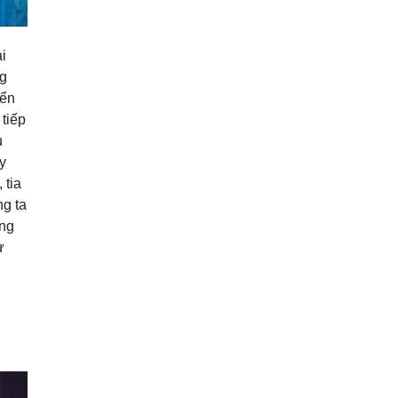
i
ng
yển
 tiếp
u
y
 tia
ng ta
ồng
ự