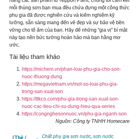
hãng các sản phẩm từ Nippon Paint, chúng tôi cam kết
mỗi thùng sơn bạn mua đều chứa đựng một công thức
phụ gia đã được nghiên cứu và kiểm nghiệm kỹ
lưỡng, sẵn sàng mang đến vẻ đẹp và sự bảo vệ bền
vững cho tổ ấm của bạn. Hãy để những “gia vị” bí mật
này tạo nên bức tường hoàn hảo mà bạn hằng mơ
ước.
Tài liệu tham khảo
https://michem.vn/phan-loai-phu-gia-cho-son-
nuoc-thuong-dung
https://megavietnam.vn/mot-so-loai-phu-gia-
trong-san-xuat-son
https://ttkco.com/phu-gia-trong-san-xuat-son-
nuoc-cac-tieu-chi-su-dung-hieu-qua-series
https://congnghesonnuoc.vn/phu-gia-nganh-son
Nguồn: Công ty TNHH Homecare
Chất phụ gia sơn nước
,
sơn nước
(Thẻ /