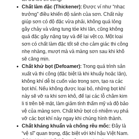
Chất làm đặc (Thickener):
Được ví như “nhạc
trưởng” điều khiển độ sánh của sơn. Chất này
giúp sơn có độ đặc vừa phải, không quá lỏng
gây chảy và văng tung tóe khi lăn, cũng không
quá đặc gây nặng tay và để lại vệt cọ. Một loại
sơn có chất làm đặc tốt sẽ cho cảm giác thi công
nhẹ nhàng, mượt mà và màng sơn sau khi khô
sẽ căng mịn.
Chất khử bọt (Defoamer):
Trong quá trình sản
xuất và thi công (đặc biệt là khi khuấy hoặc lăn),
không khí dễ bị cuốn vào trong sơn, tạo ra các
bọt khí. Nếu không được loại bỏ, những bọt khí
này sẽ vỡ ra khi sơn khô, để lại các lỗ châm kim
li ti trên bề mặt, làm giảm tính thẩm mỹ và độ bảo
vệ của màng sơn. Chất khử bọt có nhiệm vụ phá
vỡ các bọt khí này ngay khi chúng hình thành.
Chất kháng khuẩn và chống rêu mốc:
Đây là
“vệ sĩ” quan trọng, đặc biệt với khí hậu Việt Nam.