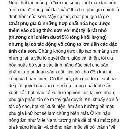
Nếu chất tạo màng là “xương sống”, bột màu tạo nên
“diện mạo”, dung môi là “máu” thì chất phụ gia chính là
“linh hồn” của sơn. Vậy cụ thể, chất phụ gia là gì?
Chất phụ gia là những hợp chất hóa học được
thêm vào công thức sơn với một tỷ lệ rất nhỏ
(thường chỉ chiếm dưới 5% tổng khối lượng)
nhưng lại có tác động vô cùng to lớn đến các đặc
tính của sơn.
Chúng không trực tiếp tạo ra màng sơn
nhưng lại là yếu tố quyết định, giúp cải thiện, tối ưu
hóa hoặc bổ sung các tính năng đặc biệt cho sản
phẩm từ giai đoạn sản xuất, lưu trữ cho đến khi thi
công và hoàn thiện. Có thể nói, phụ gia được sinh ra
để giải quyết các vấn đề. Ví dụ, trong quá trình sản
xuất, các hạt màu có xu hướng vón cục lại với nhau;
phụ gia phân tán sẽ ra tay giải quyết. Khi khuấy sơn ở
tốc độ cao, bọt khí xuất hiện làm ảnh hưởng bề mặt;
phụ gia khử bọt sẽ làm chúng biến mất. Ở khí hậu
nóng ẩm như Việt Nam, tường nhà dễ bị rêu mốc; phụ
gia kháng khuẩn và chống nấm mốc sẽ trở thành “vệ