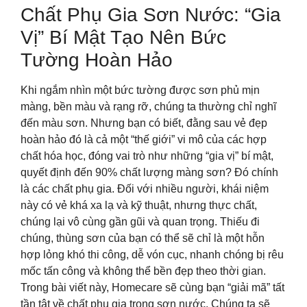
Chất Phụ Gia Sơn Nước: “Gia
Vị” Bí Mật Tạo Nên Bức
Tường Hoàn Hảo
Khi ngắm nhìn một bức tường được sơn phủ mịn
màng, bền màu và rạng rỡ, chúng ta thường chỉ nghĩ
đến màu sơn. Nhưng bạn có biết, đằng sau vẻ đẹp
hoàn hảo đó là cả một “thế giới” vi mô của các hợp
chất hóa học, đóng vai trò như những “gia vị” bí mật,
quyết định đến 90% chất lượng màng sơn? Đó chính
là các chất phụ gia. Đối với nhiều người, khái niệm
này có vẻ khá xa lạ và kỹ thuật, nhưng thực chất,
chúng lại vô cùng gần gũi và quan trọng. Thiếu đi
chúng, thùng sơn của bạn có thể sẽ chỉ là một hỗn
hợp lỏng khó thi công, dễ vón cục, nhanh chóng bị rêu
mốc tấn công và không thể bền đẹp theo thời gian.
Trong bài viết này, Homecare sẽ cùng bạn “giải mã” tất
tần tật về chất phụ gia trong sơn nước. Chúng ta sẽ