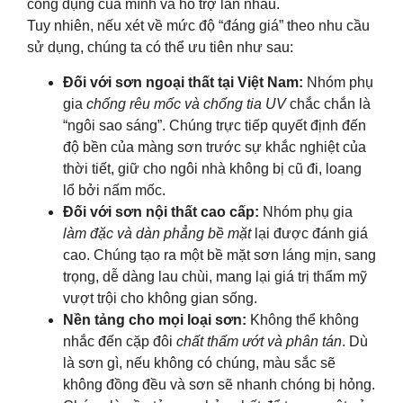
công dụng của mình và hỗ trợ lẫn nhau.
Tuy nhiên, nếu xét về mức độ “đáng giá” theo nhu cầu
sử dụng, chúng ta có thể ưu tiên như sau:
Đối với sơn ngoại thất tại Việt Nam:
Nhóm phụ
gia
chống rêu mốc và chống tia UV
chắc chắn là
“ngôi sao sáng”. Chúng trực tiếp quyết định đến
độ bền của màng sơn trước sự khắc nghiệt của
thời tiết, giữ cho ngôi nhà không bị cũ đi, loang
lổ bởi nấm mốc.
Đối với sơn nội thất cao cấp:
Nhóm phụ gia
làm đặc và dàn phẳng bề mặt
lại được đánh giá
cao. Chúng tạo ra một bề mặt sơn láng mịn, sang
trọng, dễ dàng lau chùi, mang lại giá trị thẩm mỹ
vượt trội cho không gian sống.
Nền tảng cho mọi loại sơn:
Không thể không
nhắc đến cặp đôi
chất thấm ướt và phân tán
. Dù
là sơn gì, nếu không có chúng, màu sắc sẽ
không đồng đều và sơn sẽ nhanh chóng bị hỏng.