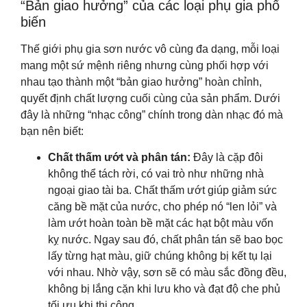
“Bản giao hưởng” của các loại phụ gia phổ
biến
Thế giới phụ gia sơn nước vô cùng đa dạng, mỗi loại
mang một sứ mệnh riêng nhưng cùng phối hợp với
nhau tạo thành một “bản giao hưởng” hoàn chỉnh,
quyết định chất lượng cuối cùng của sản phẩm. Dưới
đây là những “nhạc công” chính trong dàn nhạc đó mà
bạn nên biết:
Chất thấm ướt và phân tán:
Đây là cặp đôi
không thể tách rời, có vai trò như những nhà
ngoại giao tài ba. Chất thấm ướt giúp giảm sức
căng bề mặt của nước, cho phép nó “len lỏi” và
làm ướt hoàn toàn bề mặt các hạt bột màu vốn
kỵ nước. Ngay sau đó, chất phân tán sẽ bao bọc
lấy từng hạt màu, giữ chúng không bị kết tụ lại
với nhau. Nhờ vậy, sơn sẽ có màu sắc đồng đều,
không bị lắng cặn khi lưu kho và đạt độ che phủ
tối ưu khi thi công.