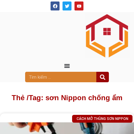
Thẻ /
Tag: sơn Nippon chống ẩm
CÁCH MỞ THÙNG SƠN NIPPON