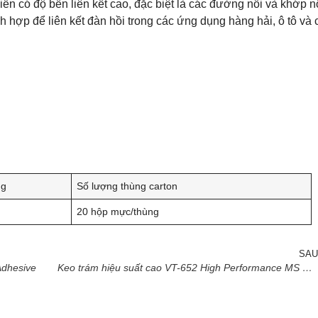
iễn có độ bền liên kết cao, đặc biệt là các đường nối và khớp n
h hợp để liên kết đàn hồi trong các ứng dụng hàng hải, ô tô và
ng
Số lượng thùng carton
20 hộp mực/thùng
SAU
Adhesive
Keo trám hiệu suất cao VT-652 High Performance MS Sealant