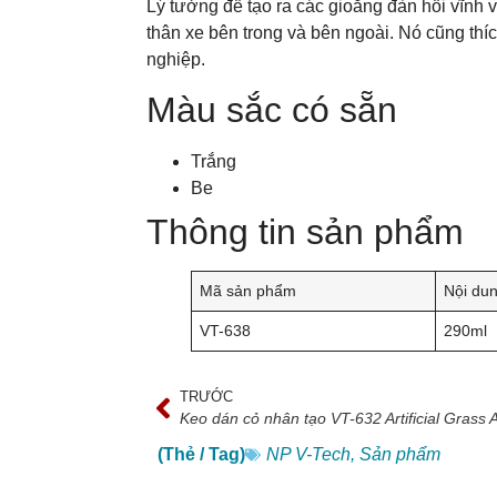
Lý tưởng để tạo ra các gioăng đàn hồi vĩnh v
thân xe bên trong và bên ngoài. Nó cũng thíc
nghiệp.
Màu sắc có sẵn
Trắng
Be
Thông tin sản phẩm
Mã sản phẩm
Nội du
VT-638
290ml
TRƯỚC
Keo dán cỏ nhân tạo VT-632 Artificial Grass 
(Thẻ / Tag)
NP V-Tech
,
Sản phẩm