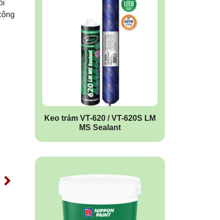
ối
 công
Keo trám VT-620 / VT-620S LM
MS Sealant