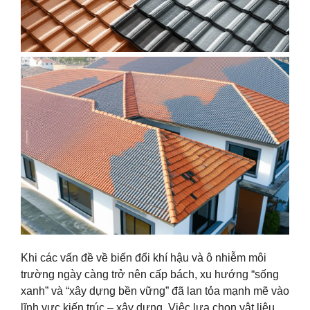
Khi các vấn đề về biến đổi khí hậu và ô nhiễm môi
trường ngày càng trở nên cấp bách, xu hướng “sống
xanh” và “xây dựng bền vững” đã lan tỏa mạnh mẽ vào
lĩnh vực kiến trúc – xây dựng. Việc lựa chọn vật liệu