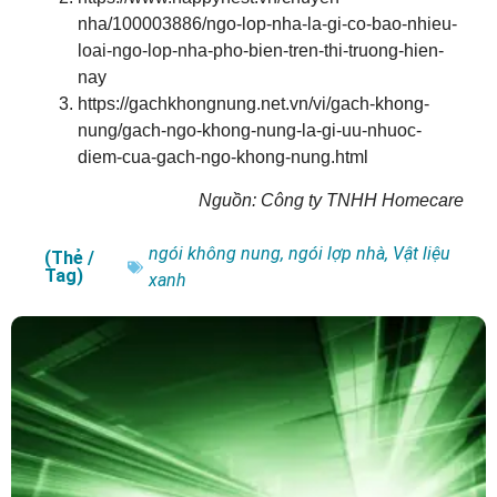
nha/100003886/ngo-lop-nha-la-gi-co-bao-nhieu-
loai-ngo-lop-nha-pho-bien-tren-thi-truong-hien-
nay
https://gachkhongnung.net.vn/vi/gach-khong-
nung/gach-ngo-khong-nung-la-gi-uu-nhuoc-
diem-cua-gach-ngo-khong-nung.html
Nguồn: Công ty TNHH Homecare
ngói không nung
,
ngói lợp nhà
,
Vật liệu
(Thẻ /
Tag)
xanh