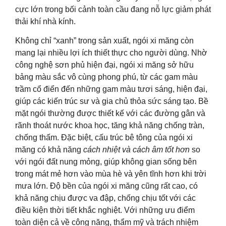
cực lớn trong bối cảnh toàn cầu đang nỗ lực giảm phát
thải khí nhà kính.
Không chỉ “xanh” trong sản xuất, ngói xi măng còn
mang lại nhiều lợi ích thiết thực cho người dùng. Nhờ
công nghệ sơn phủ hiện đại, ngói xi măng sở hữu
bảng màu sắc vô cùng phong phú, từ các gam màu
trầm cổ điển đến những gam màu tươi sáng, hiện đại,
giúp các kiến trúc sư và gia chủ thỏa sức sáng tạo. Bề
mặt ngói thường được thiết kế với các đường gân và
rãnh thoát nước khoa học, tăng khả năng chống tràn,
chống thấm. Đặc biệt, cấu trúc bê tông của ngói xi
măng có khả năng
cách nhiệt và cách âm tốt hơn
so
với ngói đất nung mỏng, giúp không gian sống bên
trong mát mẻ hơn vào mùa hè và yên tĩnh hơn khi trời
mưa lớn. Độ bền của ngói xi măng cũng rất cao, có
khả năng chịu được va đập, chống chịu tốt với các
điều kiện thời tiết khắc nghiệt. Với những ưu điểm
toàn diện cả về công năng, thẩm mỹ và trách nhiệm