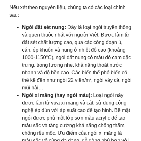
Nếu xét theo nguyên liệu, chúng ta có các loại chính
sau:
Ngói đất sét nung:
Đây là loại ngói truyền thống
và quen thuộc nhất với người Việt. Được làm từ
đất sét chất lượng cao, qua các công đoạn ủ,
cán, ép khuôn và nung ở nhiệt độ cao (khoảng
1000-1150°C), ngói đất nung có màu đỏ cam đặc
trưng, trọng lượng nhẹ, khả năng thoát nước
nhanh và độ bền cao. Các biến thể phổ biến có
thể kể đến như ngói 22 viên/m², ngói vảy cá, ngói
mũi hài…
Ngói xi măng (hay ngói màu):
Loại ngói này
được làm từ vữa xi măng và cát, sử dụng công
nghệ ép đùn với áp suất cao để tạo hình. Bề mặt
ngói được phủ một lớp sơn màu acrylic để tạo
màu sắc và tăng cường khả năng chống thấm,
chống rêu mốc. Ưu điểm của ngói xi măng là
màu sắc vô cùng đa dạng, dễ dàng phù hợp với