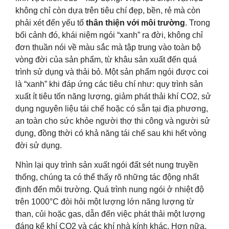
không chỉ còn dựa trên tiêu chí đẹp, bền, rẻ mà còn
phải xét đến yếu tố
thân thiện với môi trường
. Trong
bối cảnh đó, khái niệm ngói “xanh” ra đời, không chỉ
đơn thuần nói về màu sắc mà tập trung vào toàn bộ
vòng đời của sản phẩm, từ khâu sản xuất đến quá
trình sử dụng và thải bỏ. Một sản phẩm ngói được coi
là “xanh” khi đáp ứng các tiêu chí như: quy trình sản
xuất ít tiêu tốn năng lượng, giảm phát thải khí CO2, sử
dụng nguyên liệu tái chế hoặc có sẵn tại địa phương,
an toàn cho sức khỏe người thợ thi công và người sử
dụng, đồng thời có khả năng tái chế sau khi hết vòng
đời sử dụng.
Nhìn lại quy trình sản xuất ngói đất sét nung truyền
thống, chúng ta có thể thấy rõ những tác động nhất
định đến môi trường. Quá trình nung ngói ở nhiệt độ
trên 1000°C đòi hỏi một lượng lớn năng lượng từ
than, củi hoặc gas, dẫn đến việc phát thải một lượng
đáng kể khí CO2 và các khí nhà kính khác. Hơn nữa,