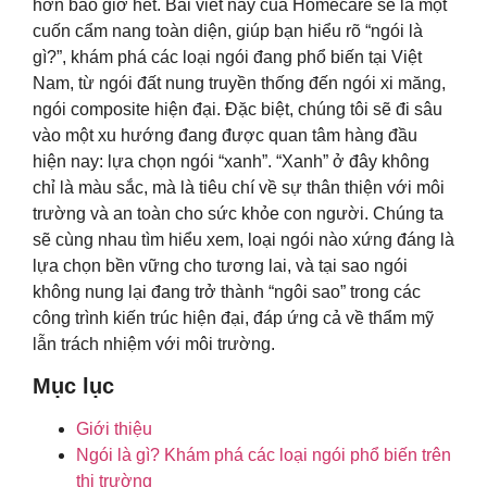
hơn bao giờ hết. Bài viết này của Homecare sẽ là một
cuốn cẩm nang toàn diện, giúp bạn hiểu rõ “ngói là
gì?”, khám phá các loại ngói đang phổ biến tại Việt
Nam, từ ngói đất nung truyền thống đến ngói xi măng,
ngói composite hiện đại. Đặc biệt, chúng tôi sẽ đi sâu
vào một xu hướng đang được quan tâm hàng đầu
hiện nay: lựa chọn ngói “xanh”. “Xanh” ở đây không
chỉ là màu sắc, mà là tiêu chí về sự thân thiện với môi
trường và an toàn cho sức khỏe con người. Chúng ta
sẽ cùng nhau tìm hiểu xem, loại ngói nào xứng đáng là
lựa chọn bền vững cho tương lai, và tại sao ngói
không nung lại đang trở thành “ngôi sao” trong các
công trình kiến trúc hiện đại, đáp ứng cả về thẩm mỹ
lẫn trách nhiệm với môi trường.
Mục lục
Giới thiệu
Ngói là gì? Khám phá các loại ngói phổ biến trên
thị trường