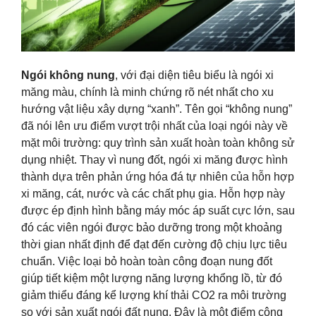
Ngói không nung
, với đại diện tiêu biểu là ngói xi
măng màu, chính là minh chứng rõ nét nhất cho xu
hướng vật liệu xây dựng “xanh”. Tên gọi “không nung”
đã nói lên ưu điểm vượt trội nhất của loại ngói này về
mặt môi trường: quy trình sản xuất hoàn toàn không sử
dụng nhiệt. Thay vì nung đốt, ngói xi măng được hình
thành dựa trên phản ứng hóa đá tự nhiên của hỗn hợp
xi măng, cát, nước và các chất phụ gia. Hỗn hợp này
được ép định hình bằng máy móc áp suất cực lớn, sau
đó các viên ngói được bảo dưỡng trong một khoảng
thời gian nhất định để đạt đến cường độ chịu lực tiêu
chuẩn. Việc loại bỏ hoàn toàn công đoạn nung đốt
giúp tiết kiệm một lượng năng lượng khổng lồ, từ đó
giảm thiểu đáng kể lượng khí thải CO2 ra môi trường
so với sản xuất ngói đất nung. Đây là một điểm cộng