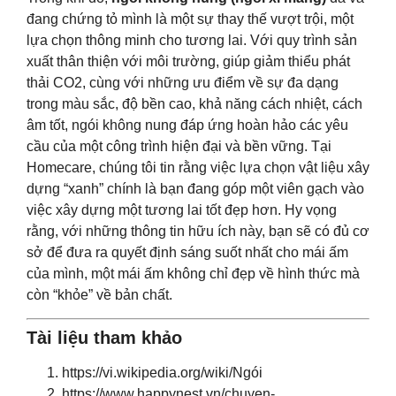
đang chứng tỏ mình là một sự thay thế vượt trội, một
lựa chọn thông minh cho tương lai. Với quy trình sản
xuất thân thiện với môi trường, giúp giảm thiểu phát
thải CO2, cùng với những ưu điểm về sự đa dạng
trong màu sắc, độ bền cao, khả năng cách nhiệt, cách
âm tốt, ngói không nung đáp ứng hoàn hảo các yêu
cầu của một công trình hiện đại và bền vững. Tại
Homecare, chúng tôi tin rằng việc lựa chọn vật liệu xây
dựng “xanh” chính là bạn đang góp một viên gạch vào
việc xây dựng một tương lai tốt đẹp hơn. Hy vọng
rằng, với những thông tin hữu ích này, bạn sẽ có đủ cơ
sở để đưa ra quyết định sáng suốt nhất cho mái ấm
của mình, một mái ấm không chỉ đẹp về hình thức mà
còn “khỏe” về bản chất.
Tài liệu tham khảo
https://vi.wikipedia.org/wiki/Ngói
https://www.happynest.vn/chuyen-