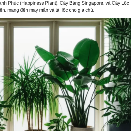
Hạnh Phúc (Happiness Plant), Cây Bàng Singapore, và Cây Lộc
ến, mang đến may mắn và tài lộc cho gia chủ.