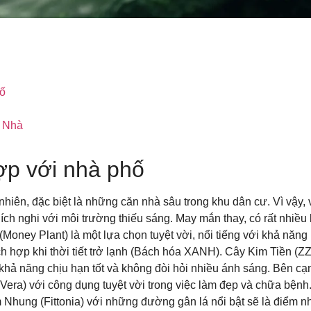
ố
g Nhà
ợp với nhà phố
iên, đặc biệt là những căn nhà sâu trong khu dân cư. Vì vậy, 
ch nghi với môi trường thiếu sáng. May mắn thay, có rất nhiều 
Money Plant) là một lựa chọn tuyệt vời, nổi tiếng với khả năng 
ch hợp khi thời tiết trở lạnh (Bách hóa XANH). Cây Kim Tiền (Z
 khả năng chịu hạn tốt và không đòi hỏi nhiều ánh sáng. Bên cạ
Vera) với công dụng tuyệt vời trong việc làm đẹp và chữa bệnh
 Nhung (Fittonia) với những đường gân lá nổi bật sẽ là điểm n