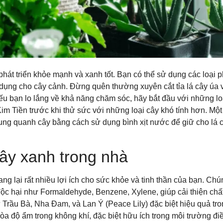
phát triển khỏe mạnh và xanh tốt. Bạn có thể sử dụng các loại 
ụng cho cây cảnh. Đừng quên thường xuyên cắt tỉa lá cây úa 
ếu bạn lo lắng về khả năng chăm sóc, hãy bắt đầu với những lo
Kim Tiền trước khi thử sức với những loại cây khó tính hơn. Một
xung quanh cây bằng cách sử dụng bình xịt nước để giữ cho lá 
cây xanh trong nhà
ang lại rất nhiều lợi ích cho sức khỏe và tinh thần của bạn. Chú
 độc hại như Formaldehyde, Benzene, Xylene, giúp cải thiện chấ
 Trầu Bà, Nha Đam, và Lan Ý (Peace Lily) đặc biệt hiệu quả tr
òa độ ẩm trong không khí, đặc biệt hữu ích trong môi trường đi