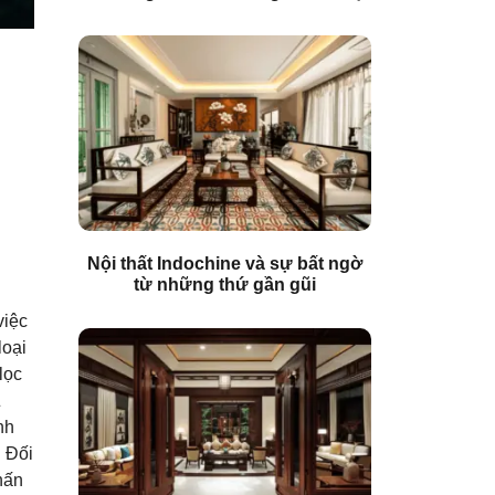
Nội thất Indochine và sự bất ngờ
từ những thứ gần gũi
việc
loại
lọc
Z
nh
. Đối
hấn