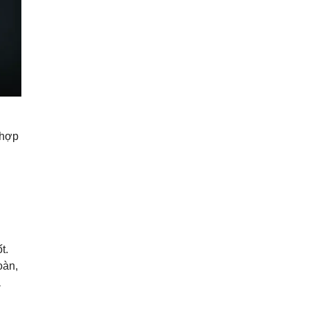
 hợp
t.
oàn,
à
g