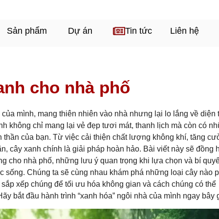
Sản phẩm
Dự án
Tin tức
Liên hệ
anh cho nhà phố
ủa mình, mang thiên nhiên vào nhà nhưng lại lo lắng về diện t
h không chỉ mang lại vẻ đẹp tươi mát, thanh lịch mà còn có n
inh thần của bạn. Từ việc cải thiện chất lượng không khí, tăng c
ãn, cây xanh chính là giải pháp hoàn hảo. Bài viết này sẽ đồng
g cho nhà phố, những lưu ý quan trọng khi lựa chọn và bí quyế
sức sống. Chúng ta sẽ cùng nhau khám phá những loại cây nào 
 sắp xếp chúng để tối ưu hóa không gian và cách chúng có thể
 Hãy bắt đầu hành trình “xanh hóa” ngôi nhà của mình ngay bây 