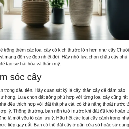
ể trồng thêm các loại cây có kích thước lớn hơn như cây Chuối
 và mang đến vẻ đẹp nhiệt đới. Hãy nhớ lựa chọn chậu cây phù
để tạo sự hài hòa và thẩm mỹ.
ăm sóc cây
 trọng đầu tiên. Hãy quan sát kỹ lá cây, thân cây để đảm bảo
ư hỏng. Lựa chọn đất trồng phù hợp với từng loại cây cũng rất
hà đều thích hợp với đất thịt pha cát, có khả năng thoát nước tố
p lý. Thông thường, bạn nên tưới nước khi đất đã khô hoàn t
ng là một yếu tố cần lưu ý. Hầu hết các loại cây cảnh trong nh
trực tiếp gay gắt. Bạn có thể đặt cây ở gần cửa sổ hoặc sử dụn