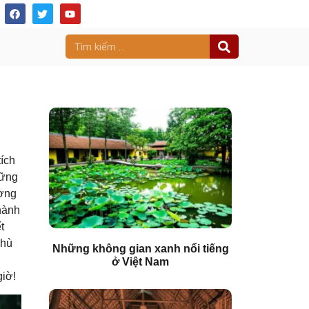
ích
hững
ường
 hành
t
phù
Những không gian xanh nổi tiếng
ở Việt Nam
giờ!