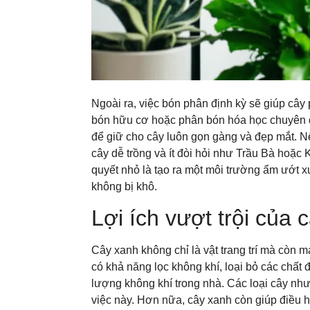
Ngoài ra, việc bón phân định kỳ sẽ giúp cây 
bón hữu cơ hoặc phân bón hóa học chuyên d
để giữ cho cây luôn gọn gàng và đẹp mắt. N
cây dễ trồng và ít đòi hỏi như Trầu Bà hoặc 
quyết nhỏ là tạo ra một môi trường ẩm ướt 
không bị khô.
Lợi ích vượt trội của 
Cây xanh không chỉ là vật trang trí mà còn m
có khả năng lọc không khí, loại bỏ các chất
lượng không khí trong nhà. Các loại cây như
việc này. Hơn nữa, cây xanh còn giúp điều h