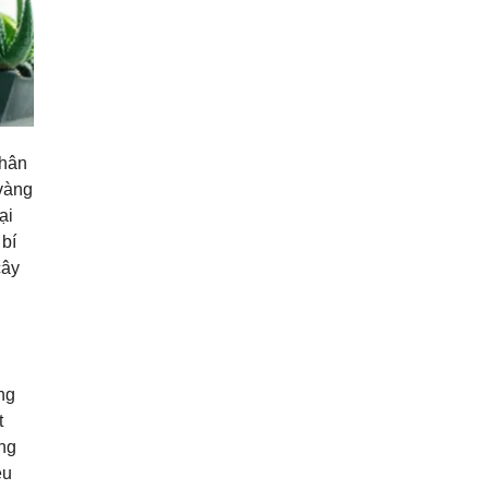
phân
vàng
ại
 bí
cây
ng
t
ong
ều