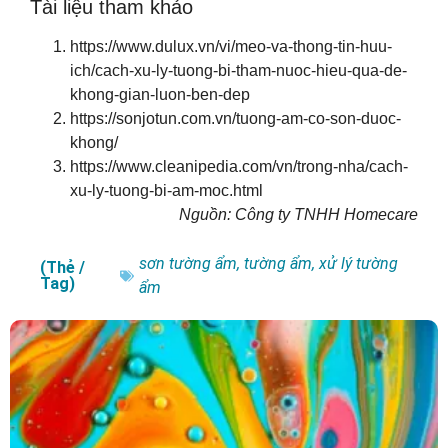
Tài liệu tham khảo
https://www.dulux.vn/vi/meo-va-thong-tin-huu-
ich/cach-xu-ly-tuong-bi-tham-nuoc-hieu-qua-de-
khong-gian-luon-ben-dep
https://sonjotun.com.vn/tuong-am-co-son-duoc-
khong/
https://www.cleanipedia.com/vn/trong-nha/cach-
xu-ly-tuong-bi-am-moc.html
Nguồn: Công ty TNHH Homecare
sơn tường ẩm
,
tường ẩm
,
xử lý tường
(Thẻ /
Tag)
ẩm