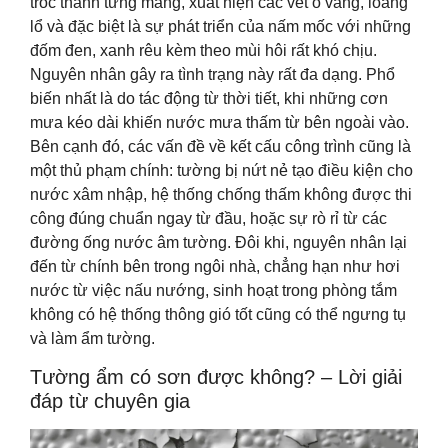
tróc thành từng mảng, xuất hiện các vết ố vàng, loang
lổ và đặc biệt là sự phát triển của nấm mốc với những
đốm đen, xanh rêu kèm theo mùi hôi rất khó chịu.
Nguyên nhân gây ra tình trạng này rất đa dạng. Phổ
biến nhất là do tác động từ thời tiết, khi những cơn
mưa kéo dài khiến nước mưa thấm từ bên ngoài vào.
Bên cạnh đó, các vấn đề về kết cấu công trình cũng là
một thủ phạm chính: tường bị nứt nẻ tạo điều kiện cho
nước xâm nhập, hệ thống chống thấm không được thi
công đúng chuẩn ngay từ đầu, hoặc sự rò rỉ từ các
đường ống nước âm tường. Đôi khi, nguyên nhân lại
đến từ chính bên trong ngôi nhà, chẳng hạn như hơi
nước từ việc nấu nướng, sinh hoạt trong phòng tắm
không có hệ thống thông gió tốt cũng có thể ngưng tụ
và làm ẩm tường.
Tường ẩm có sơn được không? – Lời giải
đáp từ chuyên gia