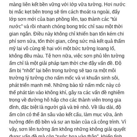
màng liên kết bền vững với lớp vữa tường. Hơi nước
bị mắc kẹt bên trong sẽ tìm cách thoát ra ngoài, đẩy
lớp sơn mới của bạn phồng lên, tạo thành các “túi
nước” và rồi nhanh chóng bong tróc chỉ sau một thời
gian ngắn. Điều này không chỉ khiến bạn tốn kém chi
phí sơn sửa, tốn thời gian, công sức mà kết quả thẩm
mỹ lại vô cùng tệ hại với một bức tường loang lổ,
không đều màu. Tệ hơn nữa, việc sơn phủ lên tường
ẩm chỉ là một giải pháp tạm thời che đậy vấn đề. Độ
ẩm bị “nhốt” lại bên trong tường sẽ tạo ra một môi
trường lý tưởng cho nấm mốc và vi khuẩn sinh sôi,
phát triển mạnh mẽ. Những bào tử nấm mốc này có
thể phát tán vào không khí, gây ra các vấn đề nghiêm
trọng về đường hô hấp cho các thành viên trong gia
đình, đặc biệt là người già và trẻ nhỏ. Về lâu dài, độ
ẩm còn có thể ăn sâu vào kết cấu, làm mục vữa, ảnh
hưởng đến độ bền và sự an toàn của cả công trình. Vì
vậy, sơn lên tường ẩm không những không giải quyết
được vấn đề mà còn “rước họa vào thân”, khiến tình