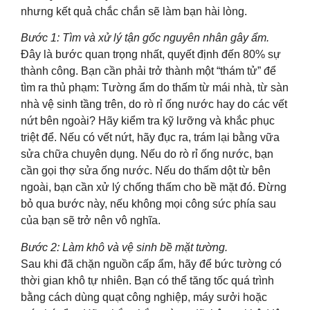
nhưng kết quả chắc chắn sẽ làm bạn hài lòng.
Bước 1: Tìm và xử lý tận gốc nguyên nhân gây ẩm.
Đây là bước quan trọng nhất, quyết định đến 80% sự
thành công. Bạn cần phải trở thành một “thám tử” để
tìm ra thủ phạm: Tường ẩm do thấm từ mái nhà, từ sàn
nhà vệ sinh tầng trên, do rò rỉ ống nước hay do các vết
nứt bên ngoài? Hãy kiểm tra kỹ lưỡng và khắc phục
triệt để. Nếu có vết nứt, hãy đục ra, trám lại bằng vữa
sửa chữa chuyên dụng. Nếu do rò rỉ ống nước, bạn
cần gọi thợ sửa ống nước. Nếu do thấm dột từ bên
ngoài, bạn cần xử lý chống thấm cho bề mặt đó. Đừng
bỏ qua bước này, nếu không mọi công sức phía sau
của bạn sẽ trở nên vô nghĩa.
Bước 2: Làm khô và vệ sinh bề mặt tường.
Sau khi đã chặn nguồn cấp ẩm, hãy để bức tường có
thời gian khô tự nhiên. Bạn có thể tăng tốc quá trình
bằng cách dùng quạt công nghiệp, máy sưởi hoặc