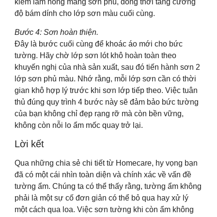
kiềm làm hỏng màng sơn phủ, đồng thời tăng cường
độ bám dính cho lớp sơn màu cuối cùng.
Bước 4: Sơn hoàn thiện.
Đây là bước cuối cùng để khoác áo mới cho bức
tường. Hãy chờ lớp sơn lót khô hoàn toàn theo
khuyến nghị của nhà sản xuất, sau đó tiến hành sơn 2
lớp sơn phủ màu. Nhớ rằng, mỗi lớp sơn cần có thời
gian khô hợp lý trước khi sơn lớp tiếp theo. Việc tuân
thủ đúng quy trình 4 bước này sẽ đảm bảo bức tường
của bạn không chỉ đẹp rạng rỡ mà còn bền vững,
không còn nỗi lo ẩm mốc quay trở lại.
Lời kết
Qua những chia sẻ chi tiết từ Homecare, hy vọng bạn
đã có một cái nhìn toàn diện và chính xác về vấn đề
tường ẩm. Chúng ta có thể thấy rằng, tường ẩm không
phải là một sự cố đơn giản có thể bỏ qua hay xử lý
một cách qua loa. Việc sơn tường khi còn ẩm không