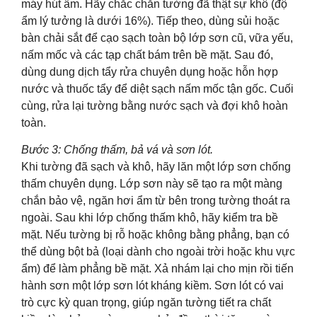
máy hút ẩm. Hãy chắc chắn tường đã thật sự khô (độ
ẩm lý tưởng là dưới 16%). Tiếp theo, dùng sủi hoặc
bàn chải sắt để cạo sạch toàn bộ lớp sơn cũ, vữa yếu,
nấm mốc và các tạp chất bám trên bề mặt. Sau đó,
dùng dung dịch tẩy rửa chuyên dụng hoặc hỗn hợp
nước và thuốc tẩy để diệt sạch nấm mốc tận gốc. Cuối
cùng, rửa lại tường bằng nước sạch và đợi khô hoàn
toàn.
Bước 3: Chống thấm, bả vá và sơn lót.
Khi tường đã sạch và khô, hãy lăn một lớp sơn chống
thấm chuyên dụng. Lớp sơn này sẽ tạo ra một màng
chắn bảo vệ, ngăn hơi ẩm từ bên trong tường thoát ra
ngoài. Sau khi lớp chống thấm khô, hãy kiểm tra bề
mặt. Nếu tường bị rỗ hoặc không bằng phẳng, bạn có
thể dùng bột bả (loại dành cho ngoài trời hoặc khu vực
ẩm) để làm phẳng bề mặt. Xả nhám lại cho mịn rồi tiến
hành sơn một lớp sơn lót kháng kiềm. Sơn lót có vai
trò cực kỳ quan trọng, giúp ngăn tường tiết ra chất