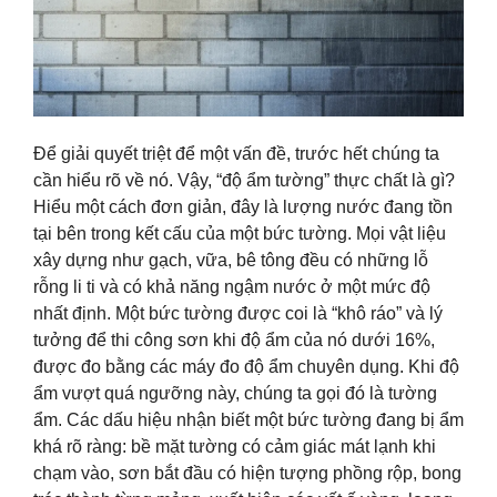
Để giải quyết triệt để một vấn đề, trước hết chúng ta
cần hiểu rõ về nó. Vậy, “độ ẩm tường” thực chất là gì?
Hiểu một cách đơn giản, đây là lượng nước đang tồn
tại bên trong kết cấu của một bức tường. Mọi vật liệu
xây dựng như gạch, vữa, bê tông đều có những lỗ
rỗng li ti và có khả năng ngậm nước ở một mức độ
nhất định. Một bức tường được coi là “khô ráo” và lý
tưởng để thi công sơn khi độ ẩm của nó dưới 16%,
được đo bằng các máy đo độ ẩm chuyên dụng. Khi độ
ẩm vượt quá ngưỡng này, chúng ta gọi đó là tường
ẩm. Các dấu hiệu nhận biết một bức tường đang bị ẩm
khá rõ ràng: bề mặt tường có cảm giác mát lạnh khi
chạm vào, sơn bắt đầu có hiện tượng phồng rộp, bong