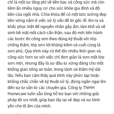
chỉ là một sự lãng phí về tiền bạc và công sức mà còn
tiềm ẩn nhiều nguy cơ cho sức khỏe gia đình và độ
bền của ngôi nhà. Chìa khóa để có một bức tường đẹp
bền vững nằm ở việc xử lý vấn đề từ gốc rễ: tìm ra và
khắc phục triệt để nguyên nhân gây ẩm, làm khô và vệ
sinh bề mặt một cách cẩn thận, sau đó mới tiến hành
các bước thi công sơn theo đúng kỹ thuật với lớp
chống thấm, lớp sơn lót kháng kiềm và cuối cùng là
sơn phủ. Quy trình này có thể tốn nhiều thời gian và
công sức hơn so với việc chỉ đơn giản là sơn một lớp
sơn mới, nhưng đây là sự đầu tư xứng đáng cho một
không gian sống an toàn, trong lành và thẩm mỹ dài
lâu. Nếu bạn cảm thấy quá trình này phức tạp hoặc
không chắc chắn về kỹ thuật xử lý, đừng ngần ngại tìm
đến sự tư vấn từ các chuyên gia. Công ty TNHH
Homecare luôn sẵn lòng hỗ trợ bạn với những giải
pháp tối ưu nhất, giúp bạn lấy lại vẻ đẹp và sự bình
yên cho tổ ấm của mình.