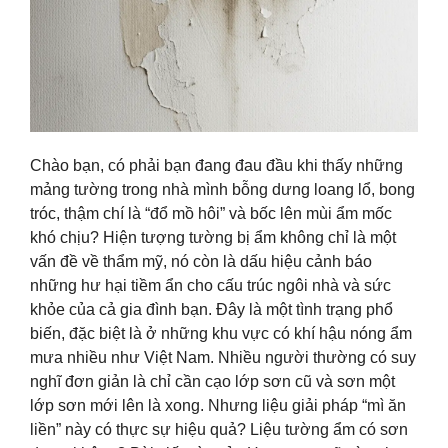
Chào bạn, có phải bạn đang đau đầu khi thấy những
mảng tường trong nhà mình bỗng dưng loang lổ, bong
tróc, thậm chí là “đổ mồ hôi” và bốc lên mùi ẩm mốc
khó chịu? Hiện tượng tường bị ẩm không chỉ là một
vấn đề về thẩm mỹ, nó còn là dấu hiệu cảnh báo
những hư hại tiềm ẩn cho cấu trúc ngôi nhà và sức
khỏe của cả gia đình bạn. Đây là một tình trạng phổ
biến, đặc biệt là ở những khu vực có khí hậu nóng ẩm
mưa nhiều như Việt Nam. Nhiều người thường có suy
nghĩ đơn giản là chỉ cần cạo lớp sơn cũ và sơn một
lớp sơn mới lên là xong. Nhưng liệu giải pháp “mì ăn
liền” này có thực sự hiệu quả? Liệu tường ẩm có sơn