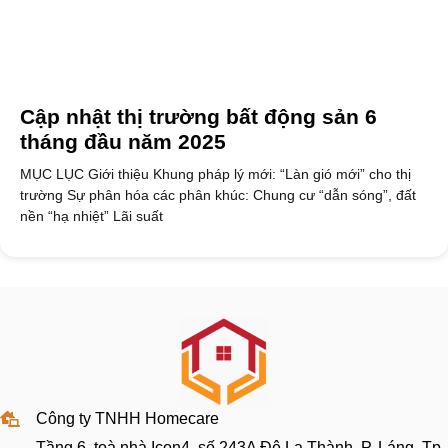
Cập nhật thị trường bất động sản 6
tháng đầu năm 2025
MỤC LỤC Giới thiệu Khung pháp lý mới: “Làn gió mới” cho thị
trường Sự phân hóa các phân khúc: Chung cư “dẫn sóng”, đất
nền “hạ nhiệt” Lãi suất
Công ty TNHH Homecare
Tầng 6, toà nhà Icon4, số 243A Đê La Thành, P. Láng, Tp.