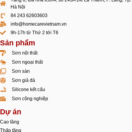
Hà Nội
84 243 62603603
info@homecarevietnam.vn
9h-17h từ Thứ 2 tới T6
Sản phẩm
Sơn nội thất
Sơn ngoại thất
Sơn sàn
Sơn giả đá
Silicone kết cấu
Sơn công nghiệp
Dự án
Cao tầng
Thấp tầng